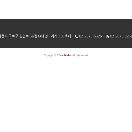
서울시 구로구 경인로 59길 8(태영프라자 305호) ]
02-2675-6525
02-2675-325
Copyright © 2014
softindex
/ All right reserved.