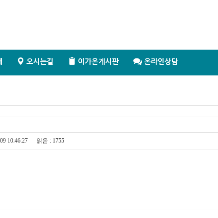
오시는길
이가온게시판
개
온라인상담
09 10:46:27
읽음 : 1755