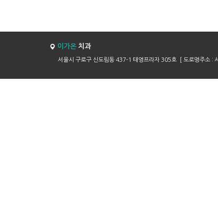
이가온
치과
서울시 구로구 신도림동 437-1 태영프라자 305호 [ 도로명주소 : 