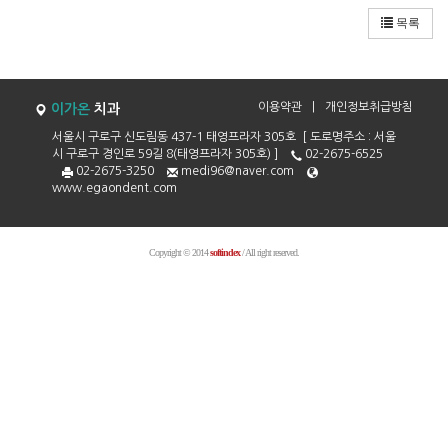
목록
이용약관
|
개인정보취급방침
이가온
치과
서울시 구로구 신도림동 437-1 태영프라자 305호 [ 도로명주소 : 서울
시 구로구 경인로 59길 8(태영프라자 305호) ]
02-2675-6525
02-2675-3250
medi96@naver.com
www.egaondent.com
Copyright © 2014
softindex
/ All right reserved.