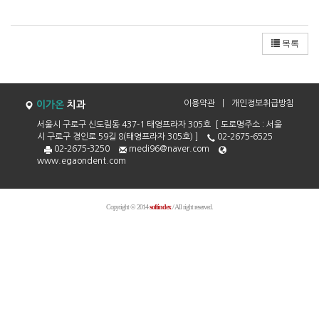
목록
이용약관
|
개인정보취급방침
이가온
치과
서울시 구로구 신도림동 437-1 태영프라자 305호 [ 도로명주소 : 서울
시 구로구 경인로 59길 8(태영프라자 305호) ]
02-2675-6525
02-2675-3250
medi96@naver.com
www.egaondent.com
Copyright © 2014
softindex
/ All right reserved.